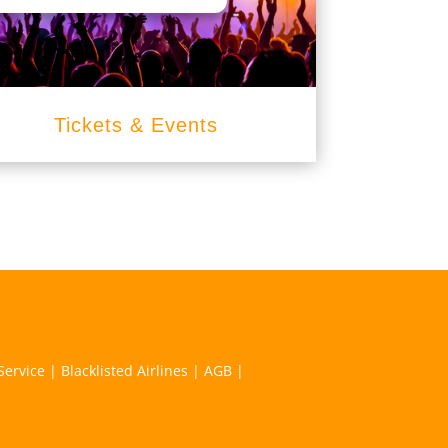
Tickets & Events
Service
|
Blacklisted Airlines
|
AGB
|