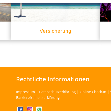
Versicherung
Rechtliche Informationen
Impressum
|
Datenschutzerklärung
|
Online Check-In
|
Barrierefreiheitserklärung