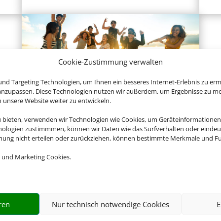
Cookie-Zustimmung verwalten
nd Targeting Technologien, um Ihnen ein besseres Internet-Erlebnis zu erm
 anzupassen. Diese Technologien nutzen wir außerdem, um Ergebnisse zu m
nsere Website weiter zu entwickeln.
Gruppenreisen
u bieten, verwenden wir Technologien wie Cookies, um Geräteinformationen
nologien zustimmmen, können wir Daten wie das Surfverhalten oder eindeut
mmung nicht erteilen oder zurückziehen, können bestimmte Merkmale und Fu
Empfehlungen für Ihre Reise
 und Marketing Cookies.
Sinnvolle Extras, die oft dazu gebucht werden.
ren
Nur technisch notwendige Cookies
E